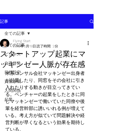
記事
全ての記事
Flying Start
全ての記事
2019年8月19日
読了時間: 2分
スタートアップ起業にマ
ビジネス
ッキンゼー人脈が存在感
自己啓発
目標設定
米系コンサル会社マッキンゼー出身者
が起業したり、同窓をその会社に引き
資産形成
入れたりする動きが目立ってきてい
人間関係
る。ベンチャーの起業をしたときに同
起業
じマッキンゼーで働いていた同僚や後
輩を経営幹部に誘いいれる例が増えて
いる。考え方が似ていて問題解決や経
営判断が早くなるという効果を期待し
ている。