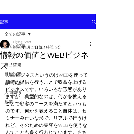
記事
全ての記事
Flying Start
全ての記事
2020年5月27日
読了時間: 2分
情報の価値とWEBビジネ
ビジネス
ス
自己啓発
目標設定
WEBビジネスというのはWEBを使って
価値の提供を行うことで収益を上げる
資産形成
ビジネスです。いろいろな形態があり
人間関係
ますが、典型的なのは、何かを教える
起業
ことで顧客のニーズを満たすというも
のです。何かを教えること自体は、セ
ミナーみたいな形で、リアルで行うけ
れど、そのための集客をWEBを使うな
んてことも多く行われています。もち