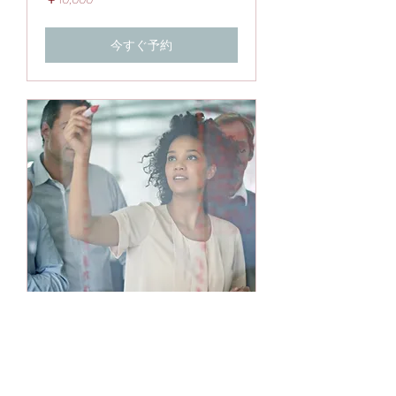
円
今すぐ予約
ブランディング＆ポジ
ショニング分析