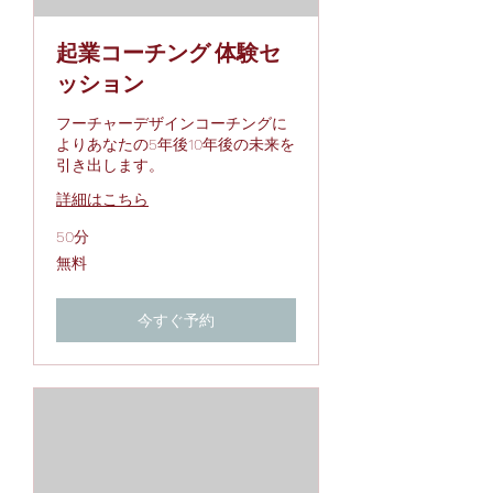
起業コーチング 体験セ
ッション
フーチャーデザインコーチングに
よりあなたの5年後10年後の未来を
引き出します。
詳細はこちら
50分
無
無料
料
今すぐ予約