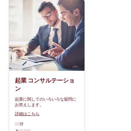
起業 コンサルテーショ
ン
起業に関してのいろいろな疑問に
お答えします。
詳細はこちら
50分
10,000
￥10,000