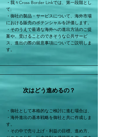
・我々Cross Border Linkでは、第一段階とし
て;
・御社の製品・サービスについて、海外市場
における販売のポテンシャルを評価します。
・そのうえで最適な海外への進出方法のご提
案や、受けることのできそうな公共サービ
ス、進出の際の留意事項についてご説明しま
す。
​次はどう進めるの？
・御社として本格的なご検討に進む場合は、
・海外進出の基本戦略を御社と共に作成しま
す。
・その中で売り上げ・利益の目標、進め方、