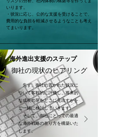
リスクの分析、社内体制の構築等を作ってま
いります。
・状況に応じ、公的な支援を受けることで、
費用的な負担を軽減させるようなことも考え
てまいります。
​海外進出支援のステップ
御社の現状のヒアリング
​ 先ず、御社の置かれた状況に
ついて客観的に評価し、将来的
な成長の芽をどこに見出すかを
ご一緒に検討していきます。
​ そして、御社にとっての最適
な海外戦略の在り方を構築いた
します。