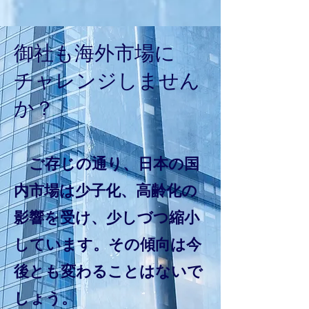
​御社も海外市場に
チャレンジしません
か？
​ ご存じの通り、日本の国
内市場は少子化、高齢化の
影響を受け、少しづつ縮小
しています。その傾向は今
後とも変わることはないで
しょう。