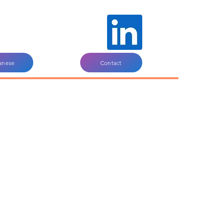
anese
Contact