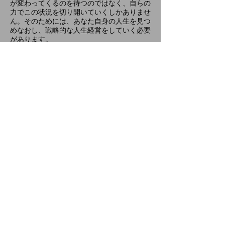
が変わってくるのを待つのではなく、自らの
力でこの状況を切り開いていくしかありませ
ん。そのためには、あなた自身の人生を見つ
めなおし、戦略的な人生経営をしていく必要
があります。
私共では、主に企業にお勤めの方を対象に、
身近にできる投資から始めて、収入の複線化
を図りつつ、副業、更には独立起業も視野に
入れ、将来的に、時間、場所、お金の自由を
獲得するまでの必要な知識とノウハウを付け
ていけるようなプログラムを提供しておりま
す。
あなたの、これまでの活動を通じて蓄積して
きた知識や能力を価値に変える方法を見出
し、その活用に向けた目標を設定し、そこに
向かって必要な要素を一つ一つそろえ、課題
をクリアーしていくお手伝いをしていきたい
と考えています。
先ずは無料セッションにご参加いただき、あ
なたの描く将来像を作り上げてみませんか。​