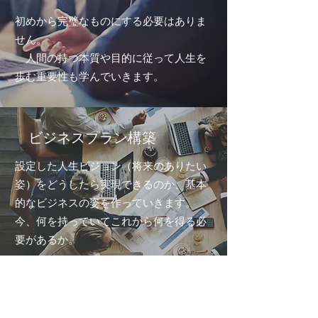
初めから完璧なものにする必要はありま
せん。
人間の持つ本質や目的に従って人生を
歩む重要性も学んでいきます。
ビジネスプラン構築
設定した人生ビジョン（将来のありたい
姿）をどうしたら実現できるのか、基本
的なビジネスの姿を作っていきます。
今、何を持っていてこれから何を得る必
要があるか。
これまでの固定観念を捨て積極的に新
たなことに取り組んでいく姿勢の重要性
も学んでいきます。