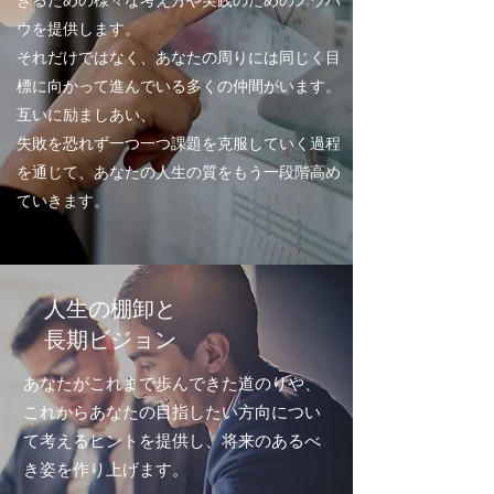
きるための様々な考え方や実践のためのノウハ
ウを提供します。
それだけではなく、あなたの周りには同じく目
標に向かって進んでいる多くの仲間がいます。
互いに励ましあい、
失敗を恐れず一つ一つ課題を克服していく過程
を通じて、あなたの人生の質をもう一段階高め
ていきます。
人生の棚卸と
長期ビジョン
あなたがこれまで歩んできた道のりや、
これからあなたの目指したい方向につい
て考えるヒントを提供し、将来のあるべ
き姿を作り上げます。